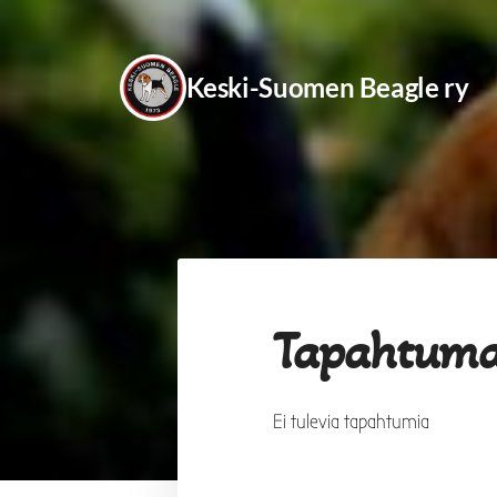
Siirry
sivun
Keski-Suomen Beagle ry
sisältöön
Tapahtuma
Ei tulevia tapahtumia