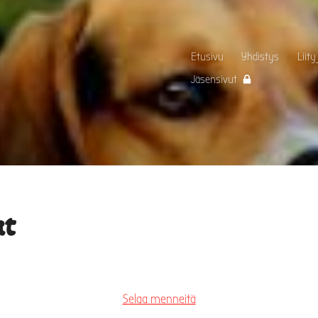
Etusivu
Yhdistys
Liity
Jäsensivut
t
Selaa menneitä