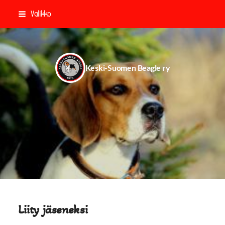
Siirry
Valikko
sivun
sisältöön
Keski-Suomen Beagle ry
Liity jäseneksi