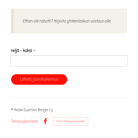
Ethän ole robotti? Kirjoita yhteenlaskun vastaus alle.
neljä
+
kaksi
=
Lähetä jäsenhakemus
©
Keski-Suomen Beagle ry
Tietosuojaseloste
Tehty Yhdistysavaimella
Facebook