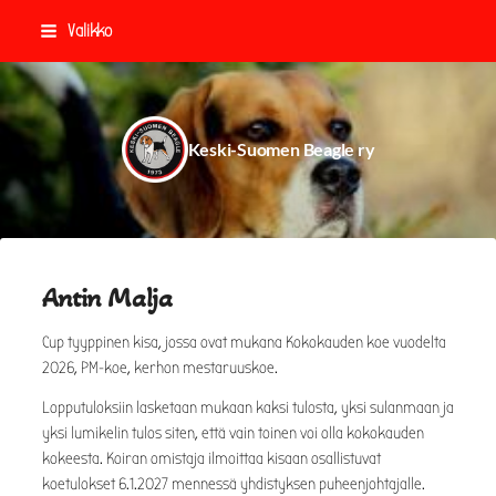
Siirry
Valikko
sivun
sisältöön
Keski-Suomen Beagle ry
Antin Malja
Cup tyyppinen kisa, jossa ovat mukana Kokokauden koe vuodelta
2026, PM-koe, kerhon mestaruuskoe.
Lopputuloksiin lasketaan mukaan kaksi tulosta, yksi sulanmaan ja
yksi lumikelin tulos siten, että vain toinen voi olla kokokauden
kokeesta. Koiran omistaja ilmoittaa kisaan osallistuvat
koetulokset 6.1.2027 mennessä yhdistyksen puheenjohtajalle.