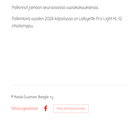
Palkinnot jaetaan seuraavassa vuosikokouksessa.
Palkintona vuoden 2026 kilpailussa on Lafayette Pro Light HL-12
otsalamppu.
©
Keski-Suomen Beagle ry
Tietosuojaseloste
Tehty Yhdistysavaimella
Facebook