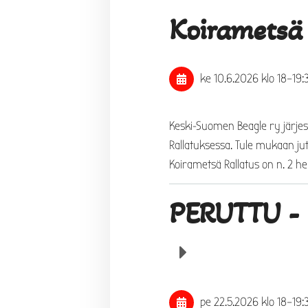
Koirametsä
ke 10.6.2026
klo 18
–
19:
Keski-Suomen Beagle ry järje
Rallatuksessa. Tule mukaan ju
Koirametsä Rallatus on n. 2 he
PERUTTU - 
pe 22.5.2026
klo 18
–
19: