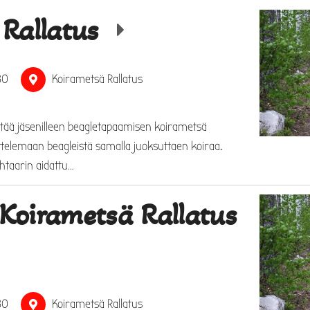
 Rallatus
30
Koirametsä Rallatus
stää jäsenilleen beagletapaamisen koirametsä
ttelemaan beagleistä samalla juoksuttaen koiraa.
htaarin aidattu…
Koirametsä Rallatus
30
Koirametsä Rallatus