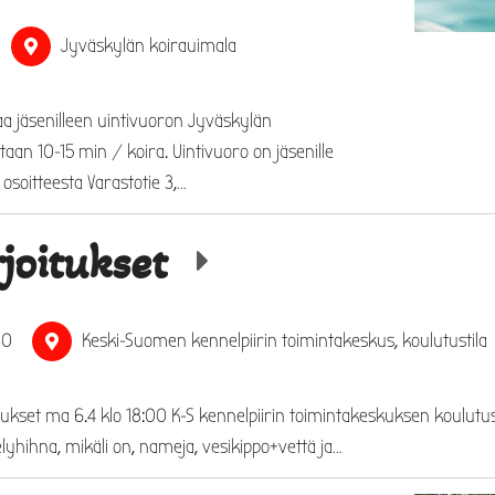
Jyväskylän koirauimala
a jäsenilleen uintivuoron Jyväskylän
taan 10-15 min / koira. Uintivuoro on jäsenille
osoitteesta Varastotie 3,…
joitukset
30
Keski-Suomen kennelpiirin toimintakeskus, koulutustila
tukset ma 6.4 klo 18:00 K-S kennelpiirin toimintakeskuksen koulutu
yhihna, mikäli on, nameja, vesikippo+vettä ja…