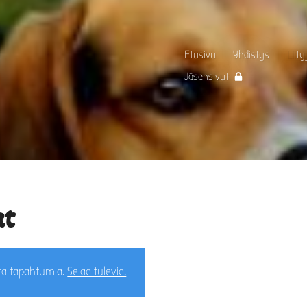
Etusivu
Yhdistys
Liity
Jäsensivut
t
tä tapahtumia.
Selaa tulevia.