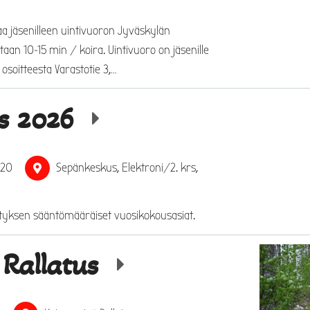
a jäsenilleen uintivuoron Jyväskylän
taan 10-15 min / koira. Uintivuoro on jäsenille
osoitteesta Varastotie 3,…
s 2026
–
20
Sepänkeskus, Elektroni/2. krs,
styksen sääntömääräiset vuosikokousasiat.
 Rallatus