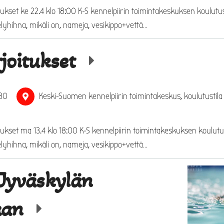
tukset ke 22.4 klo 18:00 K-S kennelpiirin toimintakeskuksen koulutu
yhihna, mikäli on, nameja, vesikippo+vettä…
joitukset
:30
Keski-Suomen kennelpiirin toimintakeskus, koulutustila
tukset ma 13.4 klo 18:00 K-S kennelpiirin toimintakeskuksen koulutu
yhihna, mikäli on, nameja, vesikippo+vettä…
 Jyväskylän
aan