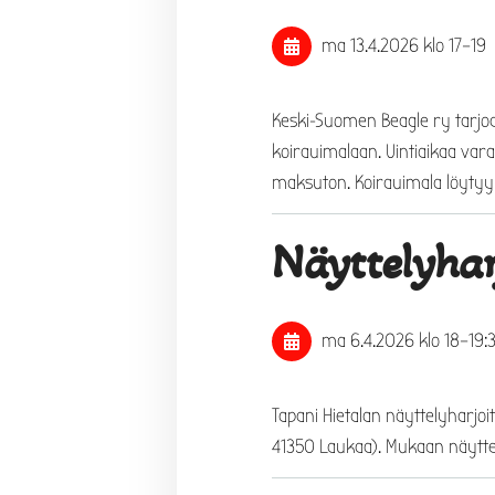
ma 13.4.2026
klo 17
–
19
Keski-Suomen Beagle ry tarjoa
koirauimalaan. Uintiaikaa vara
maksuton. Koirauimala löytyy 
Näyttelyhar
ma 6.4.2026
klo 18
–
19:
Tapani Hietalan näyttelyharjoi
41350 Laukaa). Mukaan näyttel