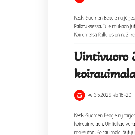
Keski-Suomen Beagle ry järje
Rallatuksessa. Tule mukaan ju
Koirametsä Rallatus on n. 2 he
Uintivuoro
koirauimal
ke 6.5.2026
klo 18
–
20
Keski-Suomen Beagle ry tarjoa
koirauimalaan. Uintiaikaa vara
maksuton. Koirauimala löytyy 