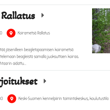
 Rallatus
30
Koirametsä Rallatus
stää jäsenilleen beagletapaamisen koirametsä
ttelemaan beagleistä samalla juoksuttaen koiraa.
htaarin aidattu…
joitukset
30
Keski-Suomen kennelpiirin toimintakeskus, koulutustila