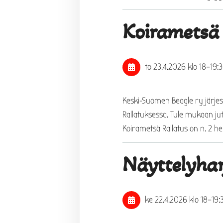
Koirametsä
to 23.4.2026
klo 18
–
19:
Keski-Suomen Beagle ry järje
Rallatuksessa. Tule mukaan ju
Koirametsä Rallatus on n. 2 he
Näyttelyhar
ke 22.4.2026
klo 18
–
19: