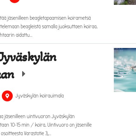
stää jäsenilleen beagletapaamisen koirametsä
ttelemaan beagleistä samalla juoksuttaen koiraa.
htaarin aidattu…
 Jyväskylän
aan
Jyväskylän koirauimala
a jäsenilleen uintivuoron Jyväskylän
taan 10-15 min / koira. Uintivuoro on jäsenille
osoitteesta Varastotie 3,…