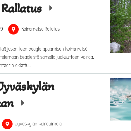
 Rallatus
19
Koirametsä Rallatus
stää jäsenilleen beagletapaamisen koirametsä
ttelemaan beagleistä samalla juoksuttaen koiraa.
htaarin aidattu…
 Jyväskylän
aan
Jyväskylän koirauimala