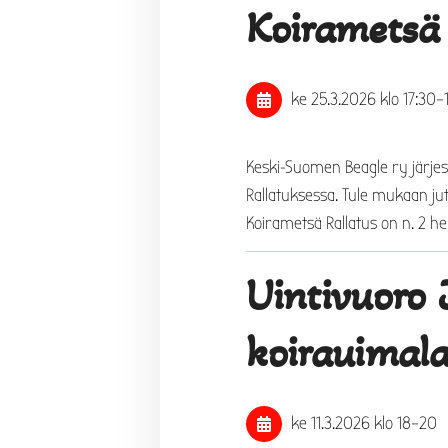
Koirametsä
ke 25.3.2026
klo 17:30
–
Keski-Suomen Beagle ry järje
Rallatuksessa. Tule mukaan ju
Koirametsä Rallatus on n. 2 he
Uintivuoro
koirauimal
ke 11.3.2026
klo 18
–
20