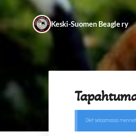
Siirry
sivun
Keski-Suomen Beagle ry
sisältöön
Tapahtuma
Olet selaamassa mennei