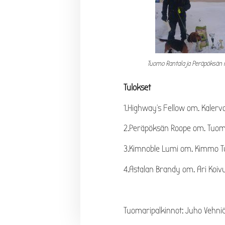
Tuomo Rantala ja Peräpöksän 
Tulokset
1.Highway’s Fellow om. Kalerv
2.Peräpöksän Roope om. Tuom
3.Kimnoble Lumi om. Kimmo 
4.Astalan Brandy om. Ari Koi
Tuomaripalkinnot: Juho Vehniä