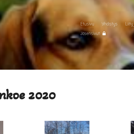
Etusivu
Yhdistys
Liity
Jäsensivut
nkoe 2020