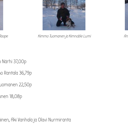
Roope
Kimmo Tuomanen ja Kimnoble Lumi
Ar
o Närhi 37,00p
o Rantala 36,79p
Tuomanen 22,50p
vunen 18,08p
inen, Aki Vanhala ja Olavi Nurmiranta