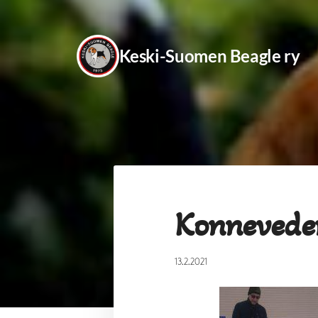
Siirry
sivun
Keski-Suomen Beagle ry
sisältöön
Konnevede
13.2.2021