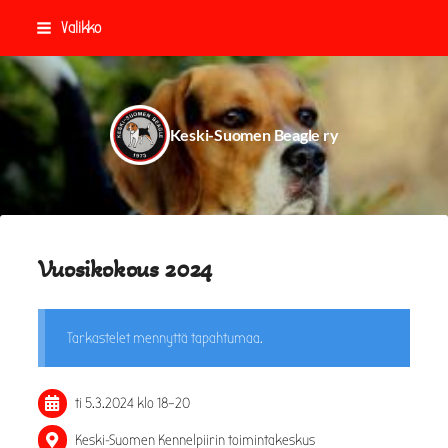
Siirry
Valikko
sivun
sisältöön
Keski-Suomen Beagle ry
Vuosikokous 2024
Tarkastelet mennyttä tapahtumaa.
ti 5.3.2024
klo 18
–
20
Keski-Suomen Kennelpiirin toimintakeskus