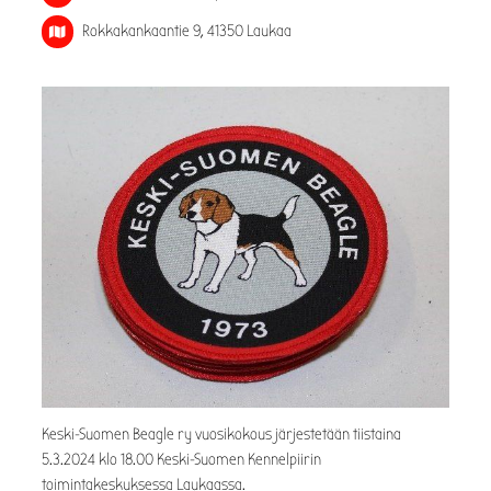
Rokkakankaantie 9, 41350 Laukaa
Keski-Suomen Beagle ry vuosikokous järjestetään tiistaina
5.3.2024 klo 18.00 Keski-Suomen Kennelpiirin
toimintakeskuksessa Laukaassa.