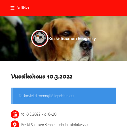
Siirry
Valikko
sivun
sisältöön
Keski-Suomen Beagle ry
Vuosikokous 10.3.2022
Tarkastelet mennyttä tapahtumaa.
to 10.3.2022
klo 18
–
20
Keski-Suomen Kennelpiirin toimintakeskus