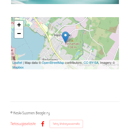
+
−
Leaflet
| Map data ©
OpenStreetMap
contributors,
CC-BY-SA
, Imagery ©
Mapbox
©
Keski-Suomen Beagle ry
Tietosuojaseloste
Tehty Yhdistysavaimella
Facebook