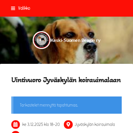
Siirry
Valikko
sivun
sisältöön
Keski-Suomen Beagle ry
Uintivuoro Jyväskylän koirauimalaan
Tarkastelet mennyttä tapahtumaa.
ke 3.12.2025
klo 18
–
20
Jyväskylän koirauimala