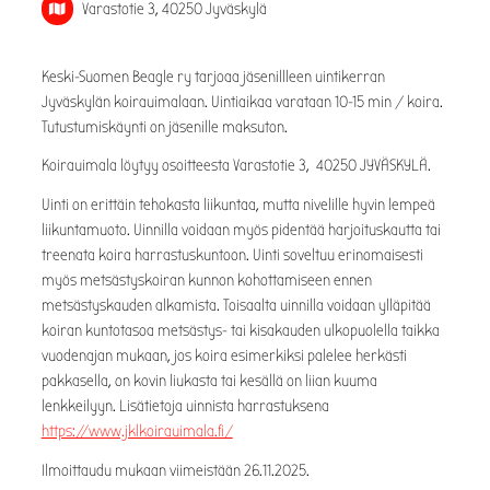
Varastotie 3, 40250 Jyväskylä
Keski-Suomen Beagle ry tarjoaa jäsenillleen uintikerran
Jyväskylän koirauimalaan. Uintiaikaa varataan 10-15 min / koira.
Tutustumiskäynti on jäsenille maksuton.
Koirauimala löytyy osoitteesta Varastotie 3, 40250 JYVÄSKYLÄ.
Uinti on erittäin tehokasta liikuntaa, mutta nivelille hyvin lempeä
liikuntamuoto. Uinnilla voidaan myös pidentää harjoituskautta tai
treenata koira harrastuskuntoon. Uinti soveltuu erinomaisesti
myös metsästyskoiran kunnon kohottamiseen ennen
metsästyskauden alkamista. Toisaalta uinnilla voidaan ylläpitää
koiran kuntotasoa metsästys- tai kisakauden ulkopuolella taikka
vuodenajan mukaan, jos koira esimerkiksi palelee herkästi
pakkasella, on kovin liukasta tai kesällä on liian kuuma
lenkkeilyyn. Lisätietoja uinnista harrastuksena
https://www.jklkoirauimala.fi/
Ilmoittaudu mukaan viimeistään 26.11.2025.