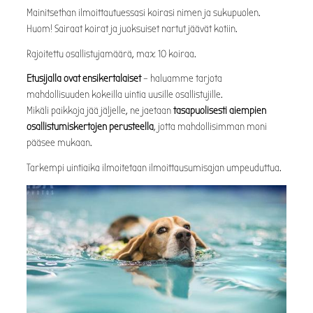
Mainitsethan ilmoittautuessasi koirasi nimen ja sukupuolen.
Huom! Sairaat koirat ja juoksuiset nartut jäävät kotiin.
Rajoitettu osallistujamäärä, max 10 koiraa.
Etusijalla ovat ensikertalaiset
– haluamme tarjota
mahdollisuuden kokeilla uintia uusille osallistujille.
Mikäli paikkoja jää jäljelle, ne jaetaan
tasapuolisesti aiempien
osallistumiskertojen perusteella
, jotta mahdollisimman moni
pääsee mukaan.
Tarkempi uintiaika ilmoitetaan ilmoittausumisajan umpeuduttua.