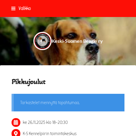
Siirry
Valikko
sivun
sisältöön
Keski-Suomen Beagle ry
Pikkujoulut
Tarkastelet mennyttä tapahtumaa.
ke 26.11.2025
klo 18
–
20:30
K-S Kennelpiirin toimintakeskus