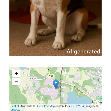
+
−
Leaflet
| Map data ©
OpenStreetMap
contributors,
CC-BY-SA
, Imagery ©
Mapbox