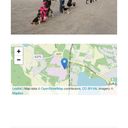
+
−
Leaflet
| Map data ©
OpenStreetMap
contributors,
CC-BY-SA
, Imagery ©
Mapbox