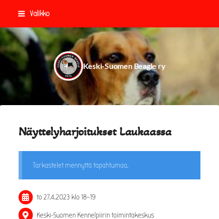
Siirry
Valikko
sivun
sisältöön
Keski-Suomen Beagle ry
Näyttelyharjoitukset Laukaassa
Tarkastelet mennyttä tapahtumaa.
to 27.4.2023
klo 18
–
19
Keski-Suomen Kennelpiirin toimintakeskus