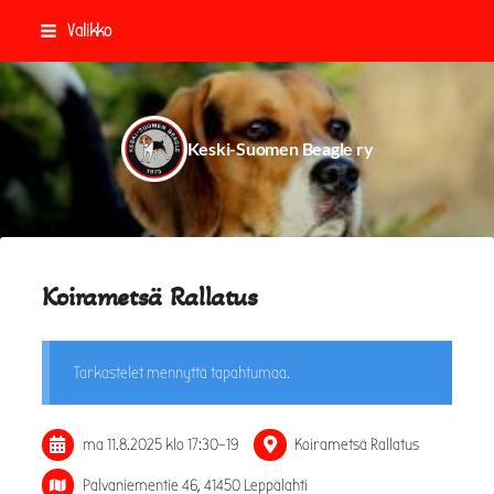
Siirry
Valikko
sivun
sisältöön
Keski-Suomen Beagle ry
Koirametsä Rallatus
Tarkastelet mennyttä tapahtumaa.
ma 11.8.2025
klo 17:30
–
19
Koirametsä Rallatus
Palvaniementie 46, 41450 Leppälahti