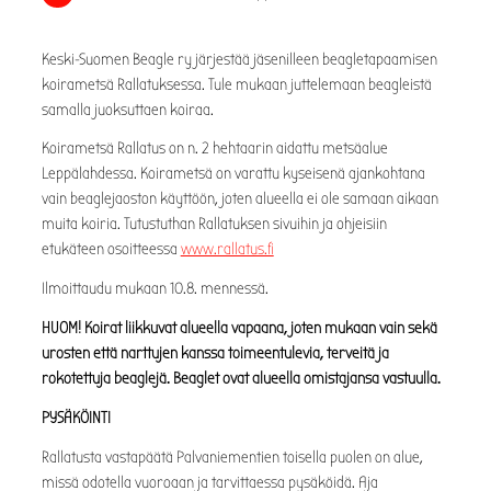
Keski-Suomen Beagle ry järjestää jäsenilleen beagletapaamisen
koirametsä Rallatuksessa. Tule mukaan juttelemaan beagleistä
samalla juoksuttaen koiraa.
Koirametsä Rallatus on n. 2 hehtaarin aidattu metsäalue
Leppälahdessa. Koirametsä on varattu kyseisenä ajankohtana
vain beaglejaoston käyttöön, joten alueella ei ole samaan aikaan
muita koiria. Tutustuthan Rallatuksen sivuihin ja ohjeisiin
etukäteen osoitteessa
www.rallatus.fi
Ilmoittaudu mukaan 10.8. mennessä.
HUOM! Koirat liikkuvat alueella vapaana, joten mukaan vain sekä
urosten että narttujen kanssa toimeentulevia, terveitä ja
rokotettuja beaglejä. Beaglet ovat alueella omistajansa vastuulla.
PYSÄKÖINTI
Rallatusta vastapäätä Palvaniementien toisella puolen on alue,
missä odotella vuoroaan ja tarvittaessa pysäköidä. Aja