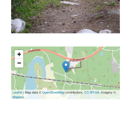
+
−
Leaflet
| Map data ©
OpenStreetMap
contributors,
CC-BY-SA
, Imagery ©
Mapbox