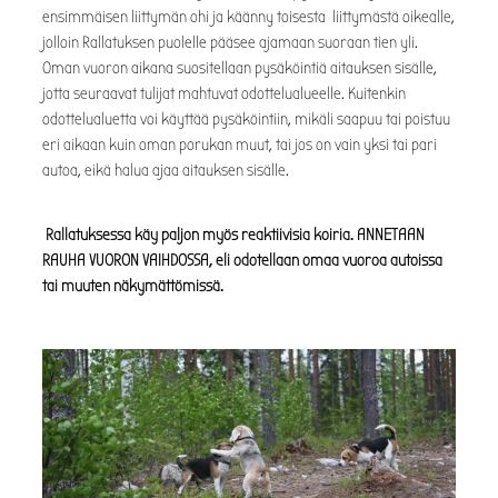
ensimmäisen liittymän ohi ja käänny toisesta liittymästä oikealle,
jolloin Rallatuksen puolelle pääsee ajamaan suoraan tien yli.
Oman vuoron aikana suositellaan pysäköintiä aitauksen sisälle,
jotta seuraavat tulijat mahtuvat odottelualueelle. Kuitenkin
odottelualuetta voi käyttää pysäköintiin, mikäli saapuu tai poistuu
eri aikaan kuin oman porukan muut, tai jos on vain yksi tai pari
autoa, eikä halua ajaa aitauksen sisälle.
Rallatuksessa käy paljon myös reaktiivisia koiria. ANNETAAN
RAUHA VUORON VAIHDOSSA, eli odotellaan omaa vuoroa autoissa
tai muuten näkymättömissä.