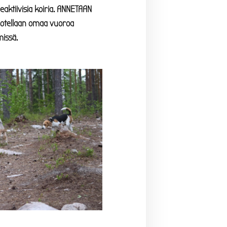
eaktiivisia koiria. ANNETAAN
dotellaan omaa vuoroa
issä.