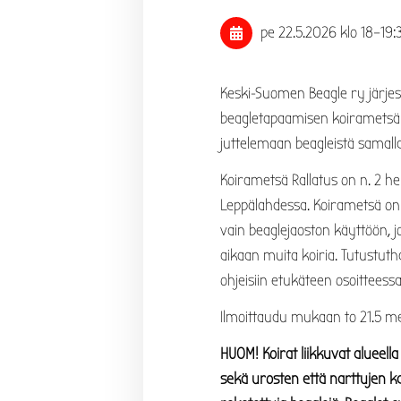
pe 22.5.2026
klo 18
–
19:
Keski-Suomen Beagle ry järjes
beagletapaamisen koirametsä 
juttelemaan beagleistä samall
Koirametsä Rallatus on n. 2 h
Leppälahdessa. Koirametsä on
vain beaglejaoston käyttöön, j
aikaan muita koiria. Tutustuth
ohjeisiin etukäteen osoitteess
Ilmoittaudu mukaan to 21.5 m
HUOM! Koirat liikkuvat alueel
sekä urosten että narttujen ka