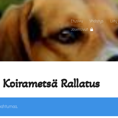
Etusivu
Yhdistys
Liity
Jäsensivut
Koirametsä Rallatus
apahtumaa.