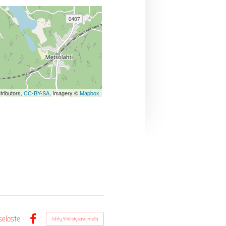
tributors,
CC-BY-SA
, Imagery ©
Mapbox
seloste
Tehty Yhdistysavaimella