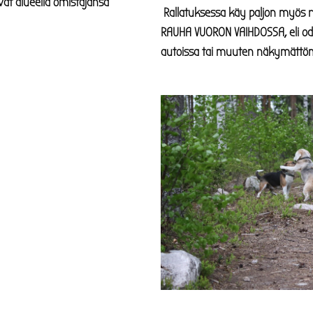
ovat alueella omistajansa
Rallatuksessa käy paljon myös r
RAUHA VUORON VAIHDOSSA, eli o
autoissa tai muuten näkymättöm