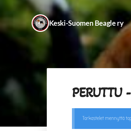
Siirry
sivun
Keski-Suomen Beagle ry
sisältöön
PERUTTU - 
Tarkastelet mennyttä t