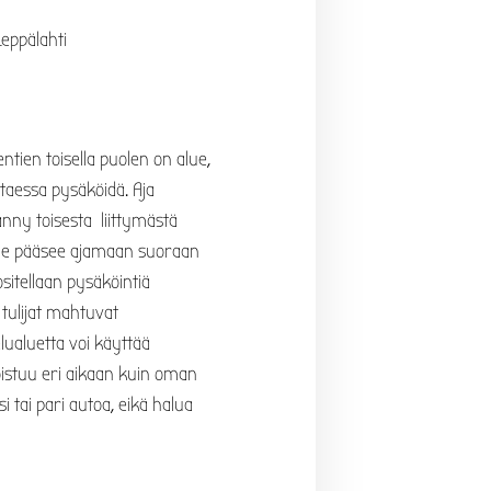
eppälahti
ntien toisella puolen on alue,
ttaessa pysäköidä. Aja
nny toisesta liittymästä
lelle pääsee ajamaan suoraan
sitellaan pysäköintiä
 tulijat mahtuvat
elualuetta voi käyttää
poistuu eri aikaan kuin oman
i tai pari autoa, eikä halua