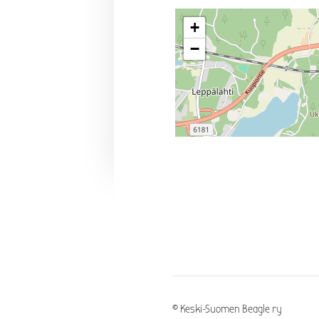
+
−
©
Keski-Suomen Beagle ry