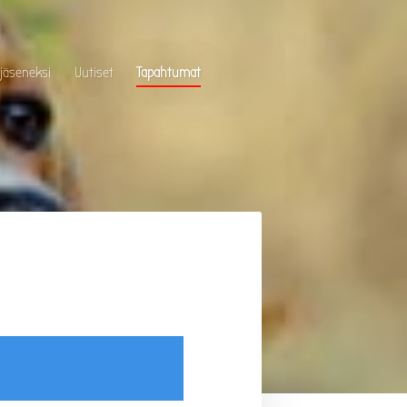
 jäseneksi
Uutiset
Tapahtumat