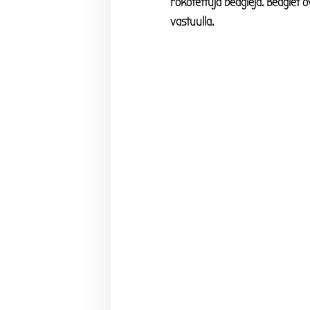
rokotettuja beaglejä. Beaglet 
vastuulla.