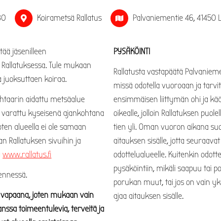
30
Koirametsä Rallatus
Palvaniementie 46, 41450 L
tää jäsenilleen
PYSÄKÖINTI
Rallatuksessa. Tule mukaan
Rallatusta vastapäätä Palvanieme
a juoksuttaen koiraa.
missä odotella vuoroaan ja tarvi
ehtaarin aidattu metsäalue
ensimmäisen liittymän ohi ja kää
 varattu kyseisenä ajankohtana
oikealle, jolloin Rallatuksen puo
oten alueella ei ole samaan
tien yli. Oman vuoron aikana suo
an Rallatuksen sivuihin ja
aitauksen sisälle, jotta seuraavat
a
www.rallatus.fi
odottelualueelle. Kuitenkin odott
pysäköintiin, mikäli saapuu tai 
ennessä.
porukan muut, tai jos on vain yks
la vapaana, joten mukaan vain
ajaa aitauksen sisälle.
nssa toimeentulevia, terveitä ja