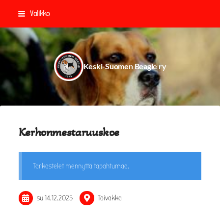
Siirry
Valikko
sivun
sisältöön
Keski-Suomen Beagle ry
Kerhonmestaruuskoe
Tarkastelet mennyttä tapahtumaa.
su 14.12.2025
Toivakka