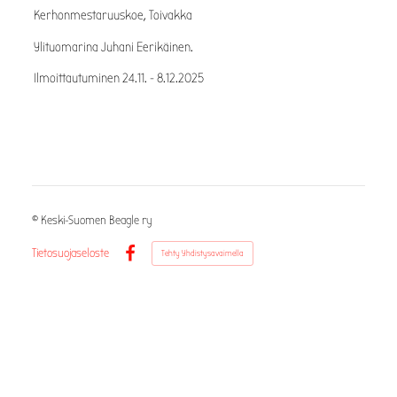
Kerhonmestaruuskoe, Toivakka
Ylituomarina Juhani Eerikäinen.
Ilmoittautuminen 24.11. - 8.12.2025
©
Keski-Suomen Beagle ry
Tietosuojaseloste
Tehty Yhdistysavaimella
Facebook