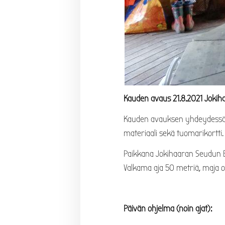
Kauden avaus 21.8.2021 Jokihaa
Kauden avauksen yhdeydessä p
materiaali sekä tuomarikortti.
Paikkana Jokihaaran Seudun Erän
Valkama aja 50 metriä, maja oik
Päivän ohjelma (noin ajat):