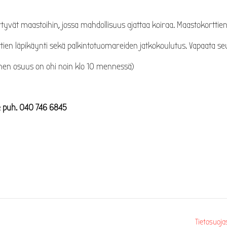
iirtyvät maastoihin, jossa mahdollisuus ajattaa koiraa. Maastokorttie
ttien läpikäynti sekä palkintotuomareiden jatkokoulutus. Vapaata s
llinen osuus on ohi noin klo 10 mennessä)
e puh. 040 746 6845
Tietosuoja