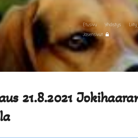
Etusivu
Yhdistys
Liity
Jäsensivut
aus 21.8.2021 Jokihaara
la