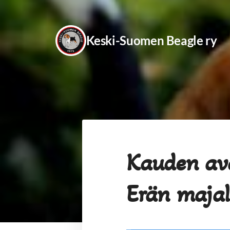
Siirry
sivun
Keski-Suomen Beagle ry
sisältöön
Kauden av
Erän majal