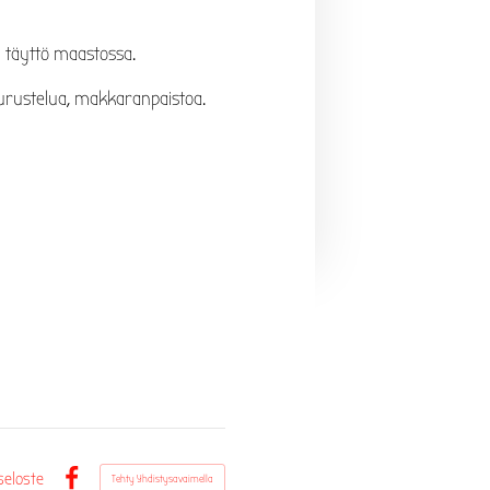
n täyttö maastossa.
eurustelua, makkaranpaistoa.
seloste
Tehty Yhdistysavaimella