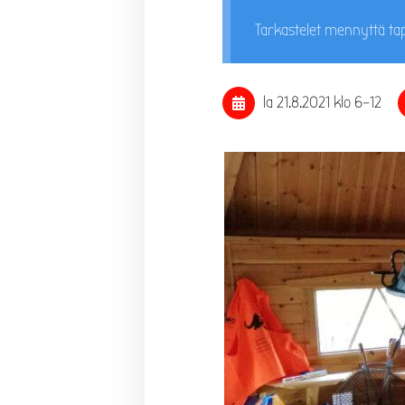
Tarkastelet mennyttä t
la 21.8.2021
klo 6
–
12