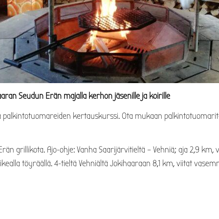
ran Seudun Erän majalla kerhon jäsenille ja koirille
alkintotuomareiden kertauskurssi. Ota mukaan palkintotuomarite
 grillikota. Ajo-ohje: Vanha Saarijärvitieltä – Vehniä; aja 2,9 km, vi
ealla töyräällä. 4-tieltä Vehniältä Jokihaaraan 8,1 km, viitat vasemm