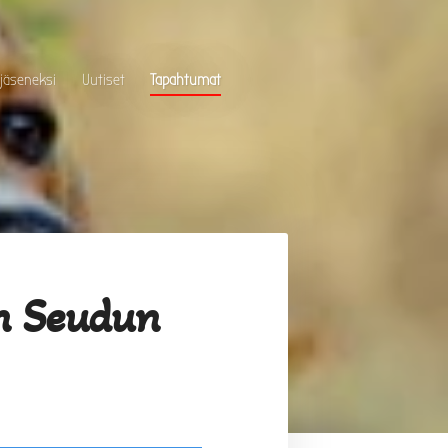
 jäseneksi
Uutiset
Tapahtumat
n Seudun