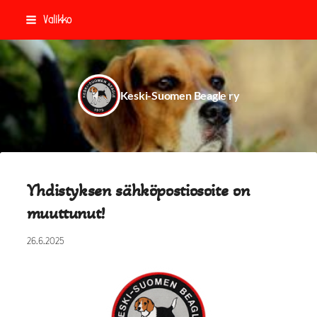
Siirry
Valikko
sivun
sisältöön
Keski-Suomen Beagle ry
Yhdistyksen sähköpostiosoite on
muuttunut!
26.6.2025