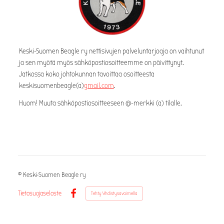
Keski-Suomen Beagle ry nettisivujen palveluntarjoaja on vaihtunut
ja sen myötä myös sähköpostiosoitteemme on päivittynyt.
Jatkossa koko johtokunnan tavoittaa osoitteesta
keskisuomenbeagle(a)
gmail.com
.
Huom! Muuta sähköpostiosoitteeseen @-merkki (a) tilalle.
©
Keski-Suomen Beagle ry
Tietosuojaseloste
Tehty Yhdistysavaimella
Facebook