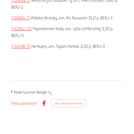
FI50899/17
Nevamarjan Cloudberry, om. Mika Pasanen 59,63 p.
BEAJ-2
FI36865/17
Astalan Brandy, om. Ari Koivunen 31,21 p. BEAJ-3
FI42942/20
Papinniemen Iisak, om. Juho Lehtorantaj 3,50 p.
BEAJ-0
FI34598/15
Herkules, om. Tapani Hietala 3,00 p. BEAJ-0
©
Keski-Suomen Beagle ry
Tietosuojaseloste
Tehty Yhdistysavaimella
Facebook