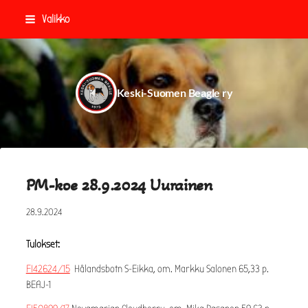
Siirry
Valikko
sivun
sisältöön
Keski-Suomen Beagle ry
PM-koe 28.9.2024 Uurainen
28.9.2024
Tulokset:
FI42624/15
Hålandsbotn S-Eikka, om. Markku Salonen 65,33 p.
BEAJ-1