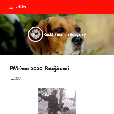
Siirry
Valikko
sivun
sisältöön
Keski-Suomen Beagle ry
PM-koe 2020 Petäjävesi
13.2.2021