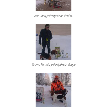
Kari Järvi ja Peräpöksän Paukku
Tuomo Rantala ja Peräpöksän Roope