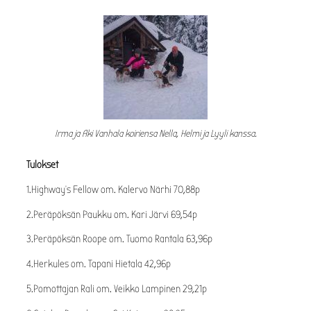
Irma ja Aki Vanhala koiriensa Nella, Helmi ja Lyyli kanssa.
Tulokset
1.Highway’s Fellow om. Kalervo Närhi 70,88p
2.Peräpöksän Paukku om. Kari Järvi 69,54p
3.Peräpöksän Roope om. Tuomo Rantala 63,96p
4.Herkules om. Tapani Hietala 42,96p
5.Pomottajan Rali om. Veikko Lampinen 29,21p