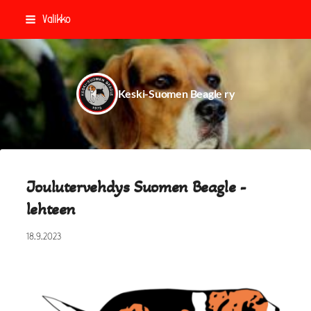
Siirry
Valikko
sivun
sisältöön
Keski-Suomen Beagle ry
Joulutervehdys Suomen Beagle -
lehteen
18.9.2023