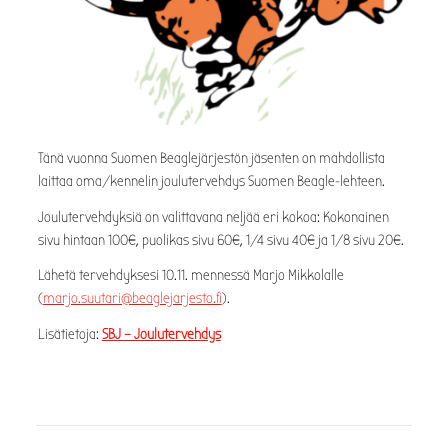
Tänä vuonna Suomen Beaglejärjestön jäsenten on mahdollista
laittaa oma/kennelin joulutervehdys Suomen Beagle-lehteen.
Joulutervehdyksiä on valittavana neljää eri kokoa: Kokonainen
sivu hintaan 100€, puolikas sivu 60€, 1/4 sivu 40€ ja 1/8 sivu 20€.
Lähetä tervehdyksesi 10.11. mennessä Marjo Mikkolalle
(
marjo.suutari@beaglejarjesto.fi
).
Lisätietoja:
SBJ – Joulutervehdys