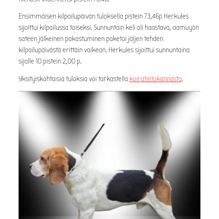
Ensimmäisen kilpailupäivän tuloksella pistein 73,46p Herkules
sijoittui kilpailussa toiseksi. Sunnuntain keli oli haastava, aamuyön
sateen jälkeinen pakastuminen paketoi jäljen tehden
kilpailupäivästä erittäin vaikean. Herkules sijoittui sunnuntaina
sijalle 10 pistein 2,00 p.
Yksityiskohtaisia tuloksia voi tarkastella
koiratietokannasta
.