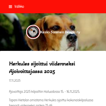
Siirry
Valikko
sivun
sisältöön
Keski-Suomen Beagle ry
Herkules sijoittui viidenneksi
Ajoivoittajassa 2025
17.11.2025
Ajovoittaja 2025 kilpailtiin Hailuodossa 15. - 16.11.2025.
Tapani Hietalan omistama Herkules sijoittui kokonaiskilpailussa
hienosti viidenneksi pistein 75.46.