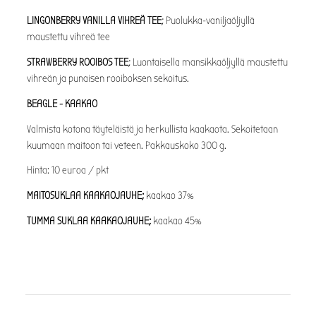
LINGONBERRY VANILLA VIHREÄ TEE
; Puolukka-vaniljaöljyllä
maustettu vihreä tee
STRAWBERRY ROOIBOS TEE
; Luontaisella mansikkaöljyllä maustettu
vihreän ja punaisen rooiboksen sekoitus.
BEAGLE - KAAKAO
Valmista kotona täyteläistä ja herkullista kaakaota. Sekoitetaan
kuumaan maitoon tai veteen. Pakkauskoko 300 g.
Hinta: 10 euroa / pkt
MAITOSUKLAA KAAKAOJAUHE;
kaakao 37%
TUMMA SUKLAA KAAKAOJAUHE;
kaakao 45%