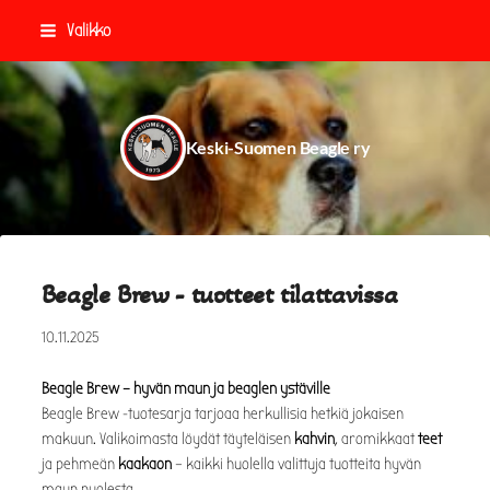
Siirry
Valikko
sivun
sisältöön
Keski-Suomen Beagle ry
Beagle Brew - tuotteet tilattavissa
10.11.2025
Beagle Brew – hyvän maun ja beaglen ystäville
Beagle Brew -tuotesarja tarjoaa herkullisia hetkiä jokaisen
makuun. Valikoimasta löydät täyteläisen
kahvin
, aromikkaat
teet
ja pehmeän
kaakaon
– kaikki huolella valittuja tuotteita hyvän
maun puolesta.