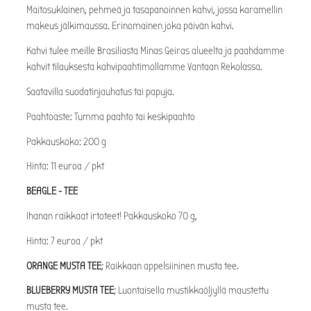
Maitosuklainen, pehmeä ja tasapanoinnen kahvi, jossa karamellin
makeus jälkimaussa. Erinomainen joka päivän kahvi.
Kahvi tulee meille Brasiliasta Minas Geiras alueelta ja paahdamme
kahvit tilauksesta kahvipaahtimollamme Vantaan Rekolassa.
Saatavilla suodatinjauhatus tai papuja.
Paahtoaste: Tumma paahto tai keskipaahto
Pakkauskoko: 200 g
Hinta: 11 euroa / pkt
BEAGLE - TEE
Ihanan raikkaat irtoteet! Pakkauskoko 70 g,
Hinta: 7 euroa / pkt
ORANGE MUSTA TEE
; Raikkaan appelsiininen musta tee.
BLUEBERRY MUSTA TEE
; Luontaisella mustikkaöljyllä maustettu
musta tee.