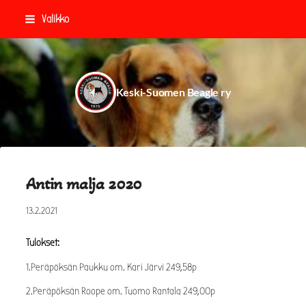
Siirry
Valikko
sivun
sisältöön
Keski-Suomen Beagle ry
Antin malja 2020
13.2.2021
Tulokset:
1.Peräpöksän Paukku om. Kari Järvi 249,58p
2.Peräpöksän Roope om. Tuomo Rantala 249,00p