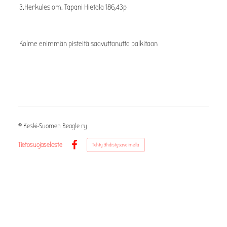
3.Herkules om. Tapani Hietala 186,43p
Kolme enimmän pisteitä saavuttanutta palkitaan
©
Keski-Suomen Beagle ry
Tietosuojaseloste
Tehty Yhdistysavaimella
Facebook