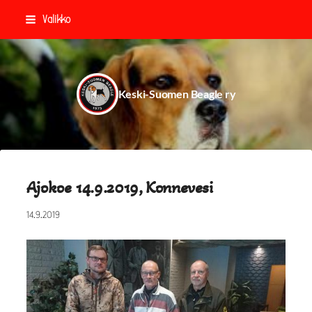
Siirry
Valikko
sivun
sisältöön
Keski-Suomen Beagle ry
Ajokoe 14.9.2019, Konnevesi
14.9.2019