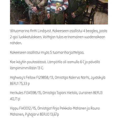
Ylituomarina Antti Lindqvist. Kokeeseen osallistui 4 beaglea, joista
2 ajoi luokkatuloksen. Voittajan tulos erinomainen vuodenaikaan
nähden.
Kokeeseen osallistui myös 5 tuomariharjoittelijaa.
Koe käytiin poutasäässä. Lämpötila oli aamulla 6 C ja päivällä
lämpimimmillään 13 C.
Highway’s Fellow FI29858/13, Omistaja Kalervo Närhi, Jyväskylä
BEAJ1 75,33 p
Herkules FI34598/15, Omistaja Tapani Hietala, Uurainen BEAJ3
40,71 p
Hippu FI40012/15, Omistajat Anja Pekkala-Mähönen ja Rauno
Mähönen, Pyhäjärvi BEAJ0 13,67p